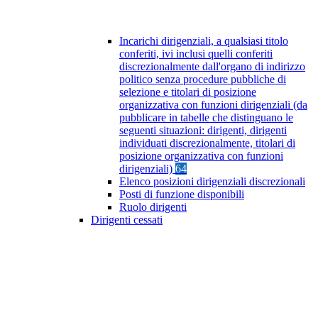
Incarichi dirigenziali, a qualsiasi titolo
conferiti, ivi inclusi quelli conferiti
discrezionalmente dall'organo di indirizzo
politico senza procedure pubbliche di
selezione e titolari di posizione
organizzativa con funzioni dirigenziali (da
pubblicare in tabelle che distinguano le
seguenti situazioni: dirigenti, dirigenti
individuati discrezionalmente, titolari di
posizione organizzativa con funzioni
dirigenziali)
64
Elenco posizioni dirigenziali discrezionali
Posti di funzione disponibili
Ruolo dirigenti
Dirigenti cessati