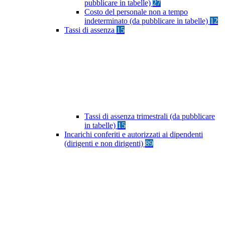
pubblicare in tabelle)
27
Costo del personale non a tempo
indeterminato (da pubblicare in tabelle)
12
Tassi di assenza
15
Tassi di assenza trimestrali (da pubblicare
in tabelle)
15
Incarichi conferiti e autorizzati ai dipendenti
(dirigenti e non dirigenti)
89