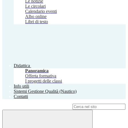
Le notizie
Le circolari
Calendario eventi
Albo online
Libri di testo
Didattica
Panoramica
Offerta formativa
I progetti delle classi
Info utili
Sistemi Gestione Qualità (Nautico)
Contatti
Campo di ricerca per le pagine del sito