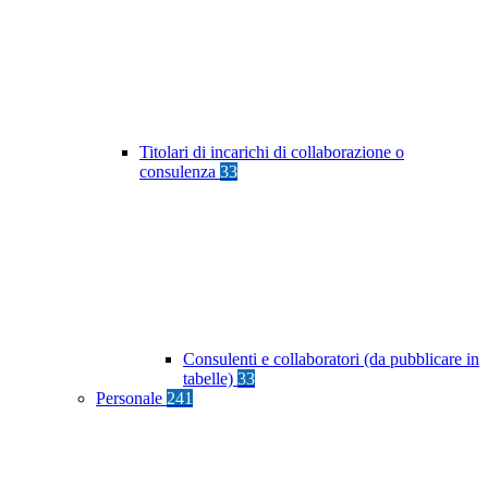
Titolari di incarichi di collaborazione o
consulenza
33
Consulenti e collaboratori (da pubblicare in
tabelle)
33
Personale
241