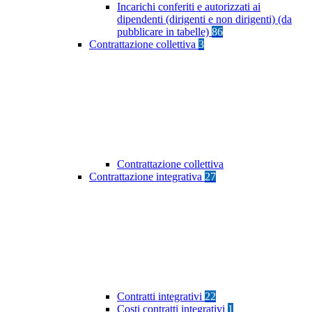
Incarichi conferiti e autorizzati ai
dipendenti (dirigenti e non dirigenti) (da
pubblicare in tabelle)
86
Contrattazione collettiva
3
Contrattazione collettiva
Contrattazione integrativa
27
Contratti integrativi
22
Costi contratti integrativi
1