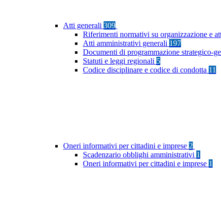
Atti generali
309
Riferimenti normativi su organizzazione e at
Atti amministrativi generali
197
Documenti di programmazione strategico-ge
Statuti e leggi regionali
5
Codice disciplinare e codice di condotta
11
Oneri informativi per cittadini e imprese
2
Scadenzario obblighi amministrativi
1
Oneri informativi per cittadini e imprese
1