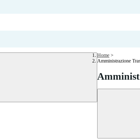
Home
>
Amministrazione Tra
Amministr