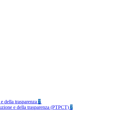
 e della trasparenza
7
rruzione e della trasparenza (PTPCT)
7