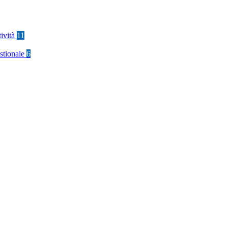
tività
11
stionale
6