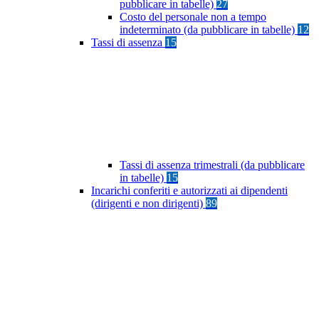
pubblicare in tabelle)
27
Costo del personale non a tempo
indeterminato (da pubblicare in tabelle)
12
Tassi di assenza
15
Tassi di assenza trimestrali (da pubblicare
in tabelle)
15
Incarichi conferiti e autorizzati ai dipendenti
(dirigenti e non dirigenti)
89