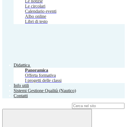
Le notizie
Le circolari
Calendario eventi
Albo online
Libri di testo
Didattica
Panoramica
Offerta formativa
I progetti delle classi
Info utili
Sistemi Gestione Qualità (Nautico)
Contatti
Campo di ricerca per le pagine del sito