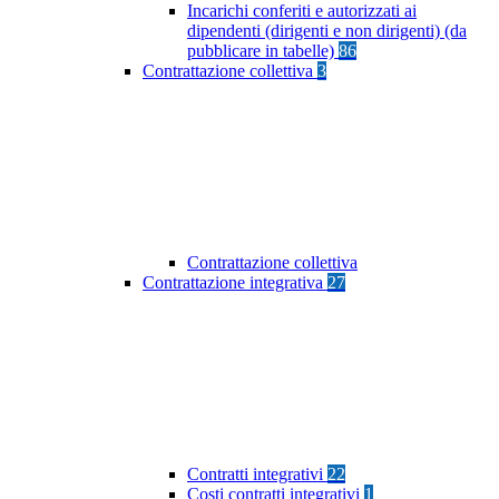
Incarichi conferiti e autorizzati ai
dipendenti (dirigenti e non dirigenti) (da
pubblicare in tabelle)
86
Contrattazione collettiva
3
Contrattazione collettiva
Contrattazione integrativa
27
Contratti integrativi
22
Costi contratti integrativi
1