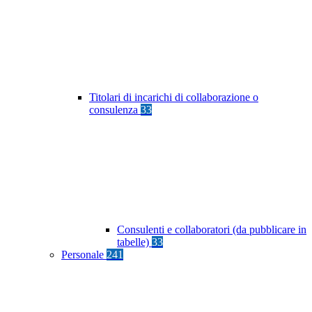
Titolari di incarichi di collaborazione o
consulenza
33
Consulenti e collaboratori (da pubblicare in
tabelle)
33
Personale
241