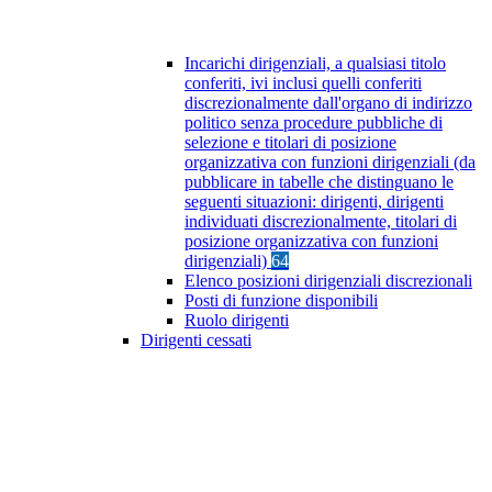
Incarichi dirigenziali, a qualsiasi titolo
conferiti, ivi inclusi quelli conferiti
discrezionalmente dall'organo di indirizzo
politico senza procedure pubbliche di
selezione e titolari di posizione
organizzativa con funzioni dirigenziali (da
pubblicare in tabelle che distinguano le
seguenti situazioni: dirigenti, dirigenti
individuati discrezionalmente, titolari di
posizione organizzativa con funzioni
dirigenziali)
64
Elenco posizioni dirigenziali discrezionali
Posti di funzione disponibili
Ruolo dirigenti
Dirigenti cessati