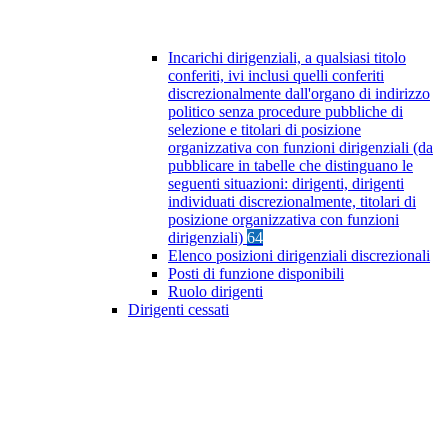
Incarichi dirigenziali, a qualsiasi titolo
conferiti, ivi inclusi quelli conferiti
discrezionalmente dall'organo di indirizzo
politico senza procedure pubbliche di
selezione e titolari di posizione
organizzativa con funzioni dirigenziali (da
pubblicare in tabelle che distinguano le
seguenti situazioni: dirigenti, dirigenti
individuati discrezionalmente, titolari di
posizione organizzativa con funzioni
dirigenziali)
64
Elenco posizioni dirigenziali discrezionali
Posti di funzione disponibili
Ruolo dirigenti
Dirigenti cessati