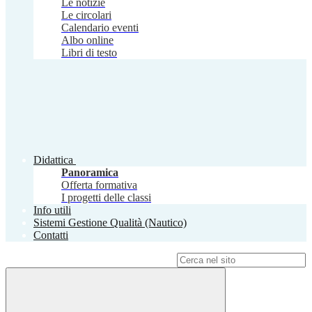
Le notizie
Le circolari
Calendario eventi
Albo online
Libri di testo
Didattica
Panoramica
Offerta formativa
I progetti delle classi
Info utili
Sistemi Gestione Qualità (Nautico)
Contatti
Campo di ricerca per le pagine del sito