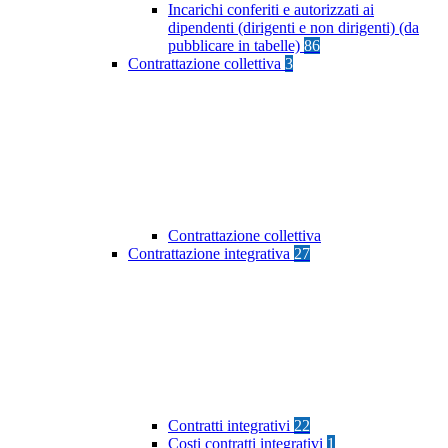
Incarichi conferiti e autorizzati ai
dipendenti (dirigenti e non dirigenti) (da
pubblicare in tabelle)
86
Contrattazione collettiva
3
Contrattazione collettiva
Contrattazione integrativa
27
Contratti integrativi
22
Costi contratti integrativi
1