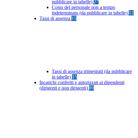
pubblicare in tabelle)
27
Costo del personale non a tempo
indeterminato (da pubblicare in tabelle)
12
Tassi di assenza
15
Tassi di assenza trimestrali (da pubblicare
in tabelle)
15
Incarichi conferiti e autorizzati ai dipendenti
(dirigenti e non dirigenti)
89