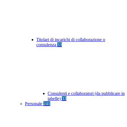
Titolari di incarichi di collaborazione o
consulenza
33
Consulenti e collaboratori (da pubblicare in
tabelle)
33
Personale
241