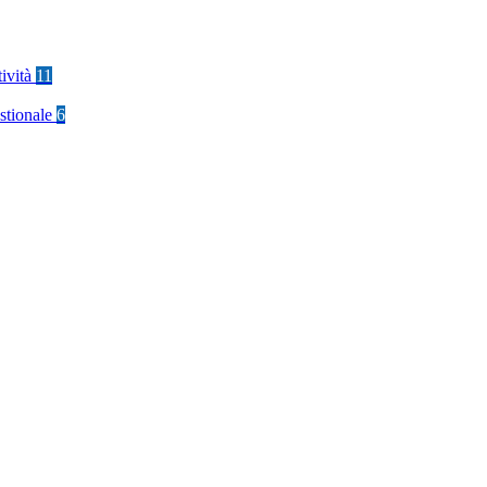
tività
11
stionale
6