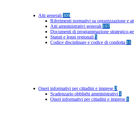
Atti generali
309
Riferimenti normativi su organizzazione e at
Atti amministrativi generali
197
Documenti di programmazione strategico-ge
Statuti e leggi regionali
5
Codice disciplinare e codice di condotta
11
Oneri informativi per cittadini e imprese
2
Scadenzario obblighi amministrativi
1
Oneri informativi per cittadini e imprese
1