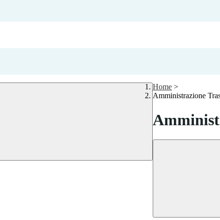
Home
>
Amministrazione Tra
Amministr