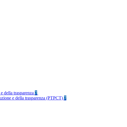
 e della trasparenza
7
rruzione e della trasparenza (PTPCT)
7