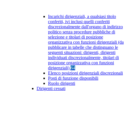
Incarichi dirigenziali, a qualsiasi titolo
conferiti, ivi inclusi quelli conferiti
discrezionalmente dall'organo di indirizzo
politico senza procedure pubbliche di
selezione e titolari di posizione
organizzativa con funzioni dirigenziali (da
pubblicare in tabelle che distinguano le
seguenti situazioni: dirigenti, dirigenti
individuati discrezionalmente, titolari di
posizione organizzativa con funzioni
dirigenziali)
64
Elenco posizioni dirigenziali discrezionali
Posti di funzione disponibili
Ruolo dirigenti
Dirigenti cessati