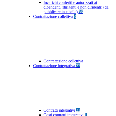
Incarichi conferiti e autorizzati ai
dipendenti (dirigenti e non dirigenti) (da
pubblicare in tabelle)
86
Contrattazione collettiva
3
Contrattazione collettiva
Contrattazione integrativa
27
Contratti integrativi
22
Costi contratti integrativi
1