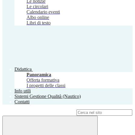
Le notizie
Le circolari
Calendario eventi
Albo online
Libri di testo
Didattica
Panoramica
Offerta formativa
I progetti delle classi
Info utili
Sistemi Gestione Qualità (Nautico)
Contatti
Campo di ricerca per le pagine del sito