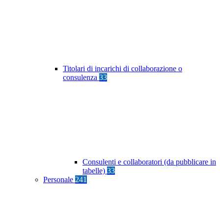
Titolari di incarichi di collaborazione o
consulenza
33
Consulenti e collaboratori (da pubblicare in
tabelle)
33
Personale
241