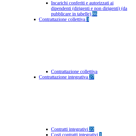
Incarichi conferiti e autorizzati ai
dipendenti (dirigenti e non dirigenti) (da
pubblicare in tabelle)
86
Contrattazione collettiva
3
Contrattazione collettiva
Contrattazione integrativa
27
Contratti integrativi
22
Costi contratti integrativi
1