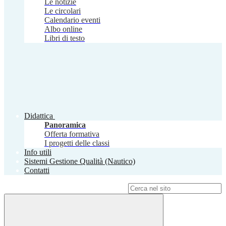
Le notizie
Le circolari
Calendario eventi
Albo online
Libri di testo
Didattica
Panoramica
Offerta formativa
I progetti delle classi
Info utili
Sistemi Gestione Qualità (Nautico)
Contatti
Campo di ricerca per le pagine del sito