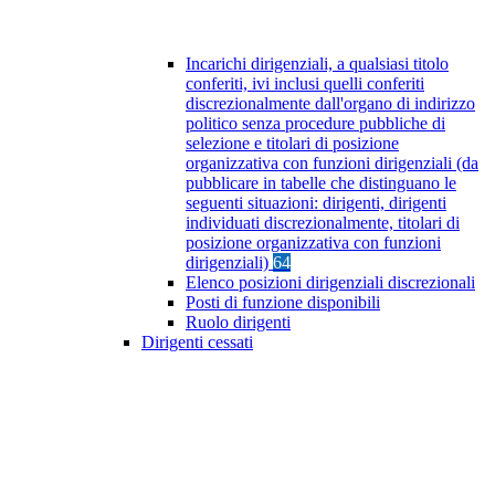
Incarichi dirigenziali, a qualsiasi titolo
conferiti, ivi inclusi quelli conferiti
discrezionalmente dall'organo di indirizzo
politico senza procedure pubbliche di
selezione e titolari di posizione
organizzativa con funzioni dirigenziali (da
pubblicare in tabelle che distinguano le
seguenti situazioni: dirigenti, dirigenti
individuati discrezionalmente, titolari di
posizione organizzativa con funzioni
dirigenziali)
64
Elenco posizioni dirigenziali discrezionali
Posti di funzione disponibili
Ruolo dirigenti
Dirigenti cessati