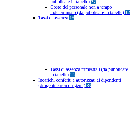
pubblicare in tabelle)
27
Costo del personale non a tempo
indeterminato (da pubblicare in tabelle)
12
Tassi di assenza
15
Tassi di assenza trimestrali (da pubblicare
in tabelle)
15
Incarichi conferiti e autorizzati ai dipendenti
(dirigenti e non dirigenti)
89