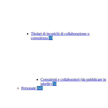
Titolari di incarichi di collaborazione o
consulenza
33
Consulenti e collaboratori (da pubblicare in
tabelle)
33
Personale
241