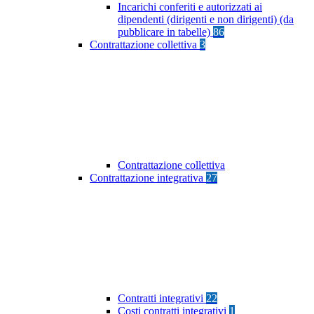
Incarichi conferiti e autorizzati ai
dipendenti (dirigenti e non dirigenti) (da
pubblicare in tabelle)
86
Contrattazione collettiva
3
Contrattazione collettiva
Contrattazione integrativa
27
Contratti integrativi
22
Costi contratti integrativi
1