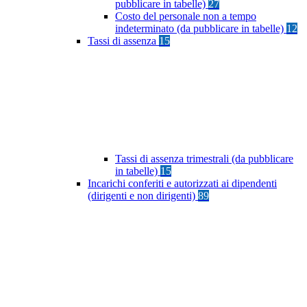
pubblicare in tabelle)
27
Costo del personale non a tempo
indeterminato (da pubblicare in tabelle)
12
Tassi di assenza
15
Tassi di assenza trimestrali (da pubblicare
in tabelle)
15
Incarichi conferiti e autorizzati ai dipendenti
(dirigenti e non dirigenti)
89