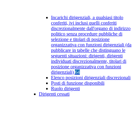
Incarichi dirigenziali, a qualsiasi titolo
conferiti, ivi inclusi quelli conferiti
discrezionalmente dall'organo di indirizzo
politico senza procedure pubbliche di
selezione e titolari di posizione
organizzativa con funzioni dirigenziali (da
pubblicare in tabelle che distinguano le
seguenti situazioni: dirigenti, dirigenti
individuati discrezionalmente, titolari di
posizione organizzativa con funzioni
dirigenziali)
64
Elenco posizioni dirigenziali discrezionali
Posti di funzione disponibili
Ruolo dirigenti
Dirigenti cessati