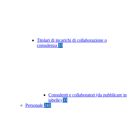
Titolari di incarichi di collaborazione o
consulenza
33
Consulenti e collaboratori (da pubblicare in
tabelle)
33
Personale
241