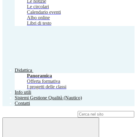
Le notizie
Le circolari
Calendario eventi
Albo online
Libri di testo
Didattica
Panoramica
Offerta formativa
I progetti delle classi
Info utili
Sistemi Gestione Qualità (Nautico)
Contatti
Campo di ricerca per le pagine del sito