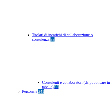
Titolari di incarichi di collaborazione o
consulenza
33
Consulenti e collaboratori (da pubblicare in
tabelle)
33
Personale
241