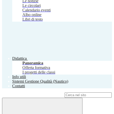
Le notizie
Le circolari
Calendario eventi
Albo online
Libri di testo
Didattica
Panoramica
Offerta formativa
I progetti delle classi
Info utili
Sistemi Gestione Qualità (Nautico)
Contatti
Campo di ricerca per le pagine del sito