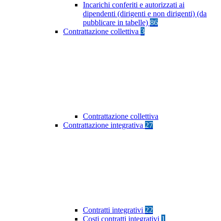
Incarichi conferiti e autorizzati ai
dipendenti (dirigenti e non dirigenti) (da
pubblicare in tabelle)
86
Contrattazione collettiva
3
Contrattazione collettiva
Contrattazione integrativa
27
Contratti integrativi
22
Costi contratti integrativi
1