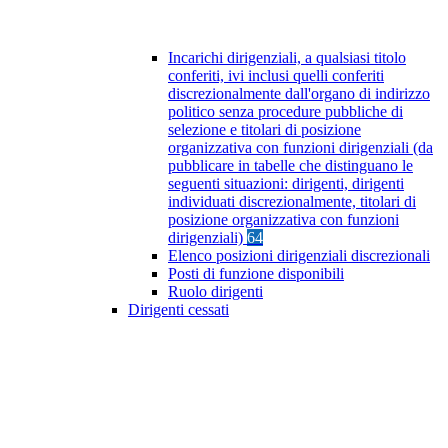
Incarichi dirigenziali, a qualsiasi titolo
conferiti, ivi inclusi quelli conferiti
discrezionalmente dall'organo di indirizzo
politico senza procedure pubbliche di
selezione e titolari di posizione
organizzativa con funzioni dirigenziali (da
pubblicare in tabelle che distinguano le
seguenti situazioni: dirigenti, dirigenti
individuati discrezionalmente, titolari di
posizione organizzativa con funzioni
dirigenziali)
64
Elenco posizioni dirigenziali discrezionali
Posti di funzione disponibili
Ruolo dirigenti
Dirigenti cessati