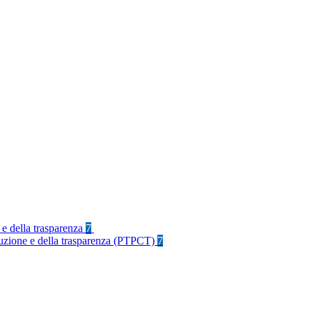
 e della trasparenza
7
rruzione e della trasparenza (PTPCT)
7