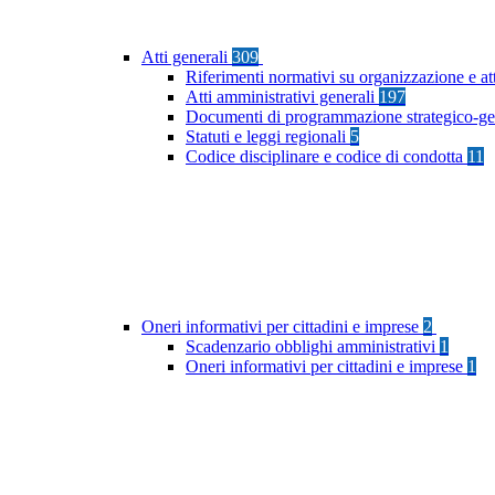
Atti generali
309
Riferimenti normativi su organizzazione e at
Atti amministrativi generali
197
Documenti di programmazione strategico-ge
Statuti e leggi regionali
5
Codice disciplinare e codice di condotta
11
Oneri informativi per cittadini e imprese
2
Scadenzario obblighi amministrativi
1
Oneri informativi per cittadini e imprese
1