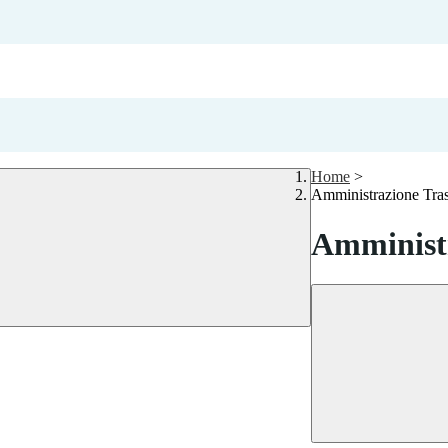
Home
>
Amministrazione Tra
Amministr