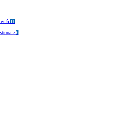
tività
11
stionale
6