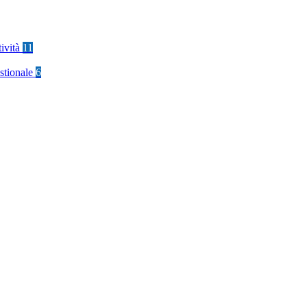
tività
11
stionale
6