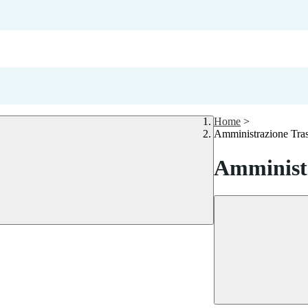
Home
>
Amministrazione Tra
Amministr