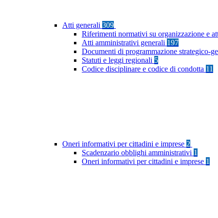
Atti generali
309
Riferimenti normativi su organizzazione e at
Atti amministrativi generali
197
Documenti di programmazione strategico-ge
Statuti e leggi regionali
5
Codice disciplinare e codice di condotta
11
Oneri informativi per cittadini e imprese
2
Scadenzario obblighi amministrativi
1
Oneri informativi per cittadini e imprese
1