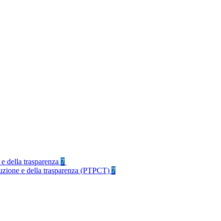
 e della trasparenza
7
rruzione e della trasparenza (PTPCT)
7