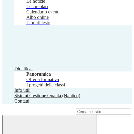
Le notizie
Le circolari
Calendario eventi
Albo online
Libri di testo
Didattica
Panoramica
Offerta formativa
I progetti delle classi
Info utili
Sistemi Gestione Qualità (Nautico)
Contatti
Campo di ricerca per le pagine del sito