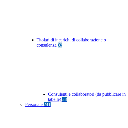
Titolari di incarichi di collaborazione o
consulenza
33
Consulenti e collaboratori (da pubblicare in
tabelle)
33
Personale
241