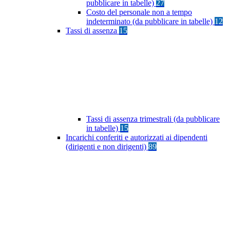
pubblicare in tabelle)
27
Costo del personale non a tempo
indeterminato (da pubblicare in tabelle)
12
Tassi di assenza
15
Tassi di assenza trimestrali (da pubblicare
in tabelle)
15
Incarichi conferiti e autorizzati ai dipendenti
(dirigenti e non dirigenti)
89