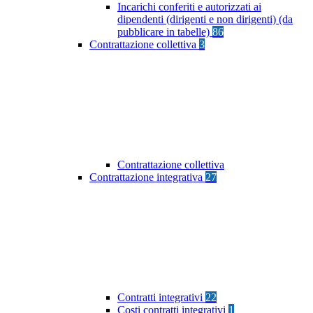
Incarichi conferiti e autorizzati ai
dipendenti (dirigenti e non dirigenti) (da
pubblicare in tabelle)
86
Contrattazione collettiva
3
Contrattazione collettiva
Contrattazione integrativa
27
Contratti integrativi
22
Costi contratti integrativi
1