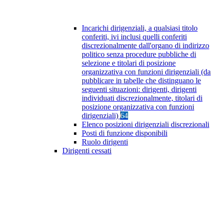
Incarichi dirigenziali, a qualsiasi titolo
conferiti, ivi inclusi quelli conferiti
discrezionalmente dall'organo di indirizzo
politico senza procedure pubbliche di
selezione e titolari di posizione
organizzativa con funzioni dirigenziali (da
pubblicare in tabelle che distinguano le
seguenti situazioni: dirigenti, dirigenti
individuati discrezionalmente, titolari di
posizione organizzativa con funzioni
dirigenziali)
64
Elenco posizioni dirigenziali discrezionali
Posti di funzione disponibili
Ruolo dirigenti
Dirigenti cessati