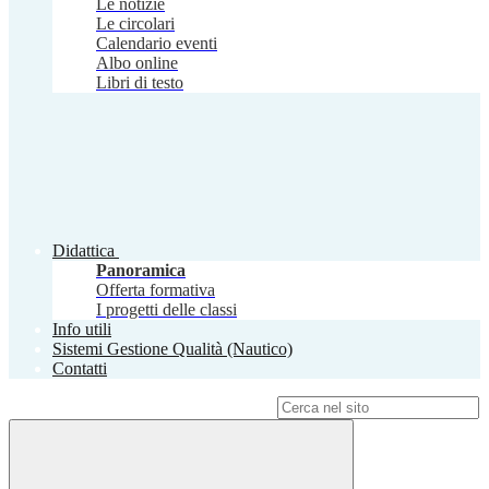
Le notizie
Le circolari
Calendario eventi
Albo online
Libri di testo
Didattica
Panoramica
Offerta formativa
I progetti delle classi
Info utili
Sistemi Gestione Qualità (Nautico)
Contatti
Campo di ricerca per le pagine del sito