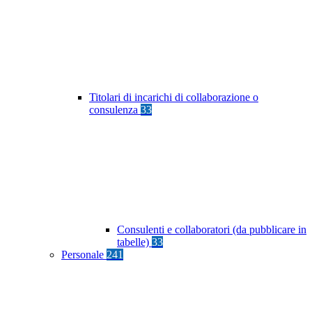
Titolari di incarichi di collaborazione o
consulenza
33
Consulenti e collaboratori (da pubblicare in
tabelle)
33
Personale
241