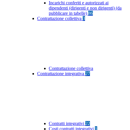
Incarichi conferiti e autorizzati ai
dipendenti (dirigenti e non dirigenti) (da
pubblicare in tabelle)
86
Contrattazione collettiva
3
Contrattazione collettiva
Contrattazione integrativa
27
Contratti integrativi
22
Costi contratti integrativi
1