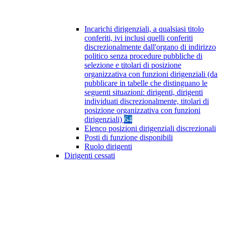
Incarichi dirigenziali, a qualsiasi titolo
conferiti, ivi inclusi quelli conferiti
discrezionalmente dall'organo di indirizzo
politico senza procedure pubbliche di
selezione e titolari di posizione
organizzativa con funzioni dirigenziali (da
pubblicare in tabelle che distinguano le
seguenti situazioni: dirigenti, dirigenti
individuati discrezionalmente, titolari di
posizione organizzativa con funzioni
dirigenziali)
64
Elenco posizioni dirigenziali discrezionali
Posti di funzione disponibili
Ruolo dirigenti
Dirigenti cessati