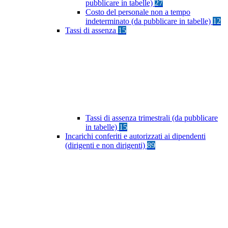
pubblicare in tabelle)
27
Costo del personale non a tempo
indeterminato (da pubblicare in tabelle)
12
Tassi di assenza
15
Tassi di assenza trimestrali (da pubblicare
in tabelle)
15
Incarichi conferiti e autorizzati ai dipendenti
(dirigenti e non dirigenti)
89