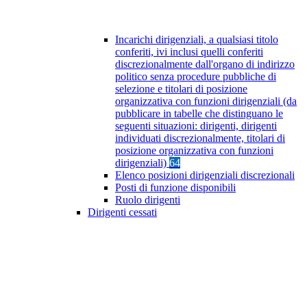
Incarichi dirigenziali, a qualsiasi titolo
conferiti, ivi inclusi quelli conferiti
discrezionalmente dall'organo di indirizzo
politico senza procedure pubbliche di
selezione e titolari di posizione
organizzativa con funzioni dirigenziali (da
pubblicare in tabelle che distinguano le
seguenti situazioni: dirigenti, dirigenti
individuati discrezionalmente, titolari di
posizione organizzativa con funzioni
dirigenziali)
64
Elenco posizioni dirigenziali discrezionali
Posti di funzione disponibili
Ruolo dirigenti
Dirigenti cessati