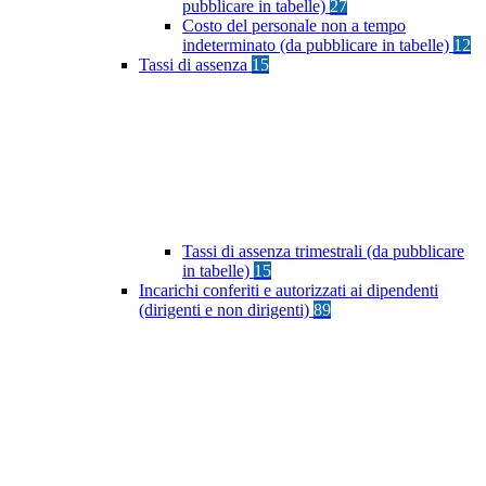
pubblicare in tabelle)
27
Costo del personale non a tempo
indeterminato (da pubblicare in tabelle)
12
Tassi di assenza
15
Tassi di assenza trimestrali (da pubblicare
in tabelle)
15
Incarichi conferiti e autorizzati ai dipendenti
(dirigenti e non dirigenti)
89