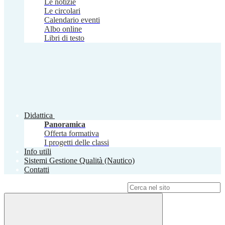
Le notizie
Le circolari
Calendario eventi
Albo online
Libri di testo
Didattica
Panoramica
Offerta formativa
I progetti delle classi
Info utili
Sistemi Gestione Qualità (Nautico)
Contatti
Campo di ricerca per le pagine del sito