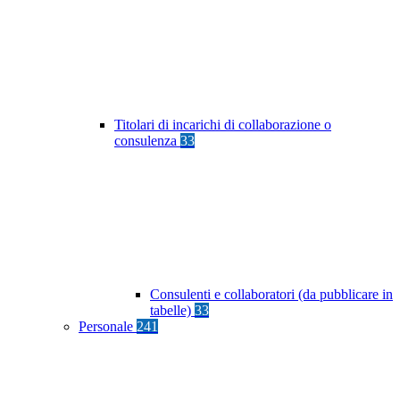
Titolari di incarichi di collaborazione o
consulenza
33
Consulenti e collaboratori (da pubblicare in
tabelle)
33
Personale
241