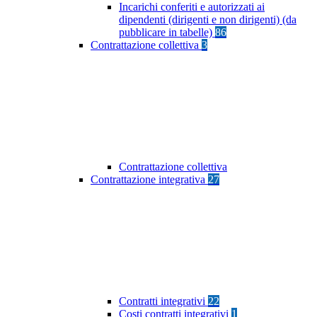
Incarichi conferiti e autorizzati ai
dipendenti (dirigenti e non dirigenti) (da
pubblicare in tabelle)
86
Contrattazione collettiva
3
Contrattazione collettiva
Contrattazione integrativa
27
Contratti integrativi
22
Costi contratti integrativi
1