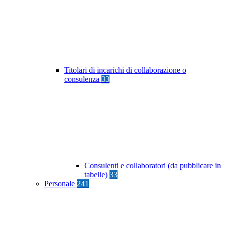
Titolari di incarichi di collaborazione o
consulenza
33
Consulenti e collaboratori (da pubblicare in
tabelle)
33
Personale
241