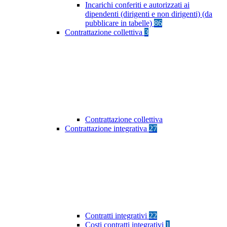
Incarichi conferiti e autorizzati ai
dipendenti (dirigenti e non dirigenti) (da
pubblicare in tabelle)
86
Contrattazione collettiva
3
Contrattazione collettiva
Contrattazione integrativa
27
Contratti integrativi
22
Costi contratti integrativi
1