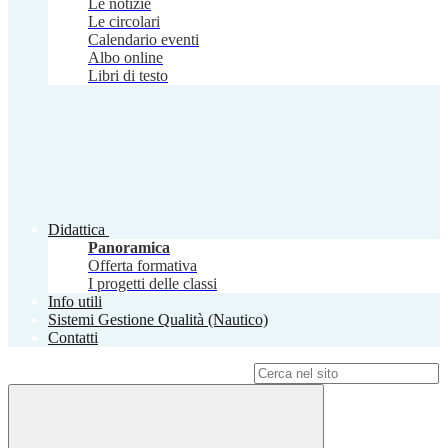
Le notizie
Le circolari
Calendario eventi
Albo online
Libri di testo
Didattica
Panoramica
Offerta formativa
I progetti delle classi
Info utili
Sistemi Gestione Qualità (Nautico)
Contatti
Campo di ricerca per le pagine del sito