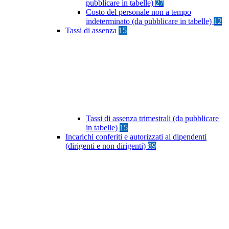
pubblicare in tabelle)
27
Costo del personale non a tempo
indeterminato (da pubblicare in tabelle)
12
Tassi di assenza
15
Tassi di assenza trimestrali (da pubblicare
in tabelle)
15
Incarichi conferiti e autorizzati ai dipendenti
(dirigenti e non dirigenti)
89