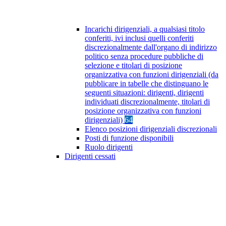
Incarichi dirigenziali, a qualsiasi titolo
conferiti, ivi inclusi quelli conferiti
discrezionalmente dall'organo di indirizzo
politico senza procedure pubbliche di
selezione e titolari di posizione
organizzativa con funzioni dirigenziali (da
pubblicare in tabelle che distinguano le
seguenti situazioni: dirigenti, dirigenti
individuati discrezionalmente, titolari di
posizione organizzativa con funzioni
dirigenziali)
64
Elenco posizioni dirigenziali discrezionali
Posti di funzione disponibili
Ruolo dirigenti
Dirigenti cessati