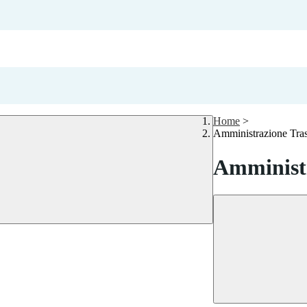
Home
>
Amministrazione Tra
Amministr