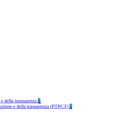
 e della trasparenza
7
rruzione e della trasparenza (PTPCT)
7