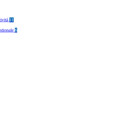
tività
11
stionale
6