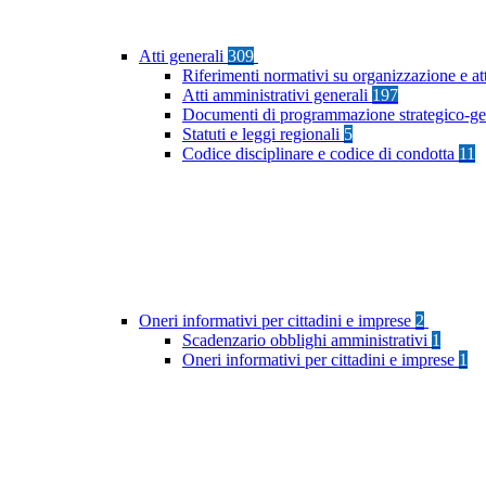
Atti generali
309
Riferimenti normativi su organizzazione e at
Atti amministrativi generali
197
Documenti di programmazione strategico-ge
Statuti e leggi regionali
5
Codice disciplinare e codice di condotta
11
Oneri informativi per cittadini e imprese
2
Scadenzario obblighi amministrativi
1
Oneri informativi per cittadini e imprese
1