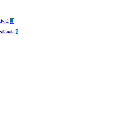
tività
11
stionale
6