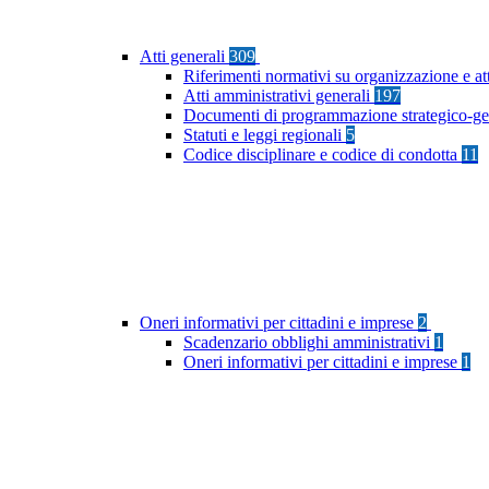
Atti generali
309
Riferimenti normativi su organizzazione e at
Atti amministrativi generali
197
Documenti di programmazione strategico-ge
Statuti e leggi regionali
5
Codice disciplinare e codice di condotta
11
Oneri informativi per cittadini e imprese
2
Scadenzario obblighi amministrativi
1
Oneri informativi per cittadini e imprese
1