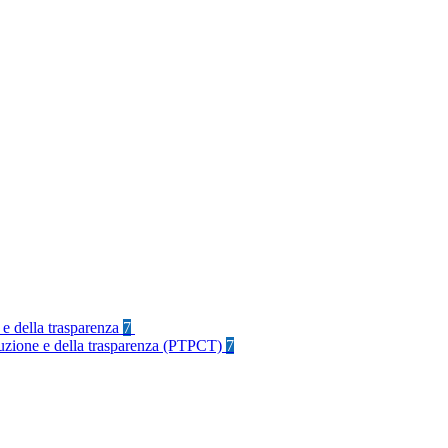
 e della trasparenza
7
rruzione e della trasparenza (PTPCT)
7