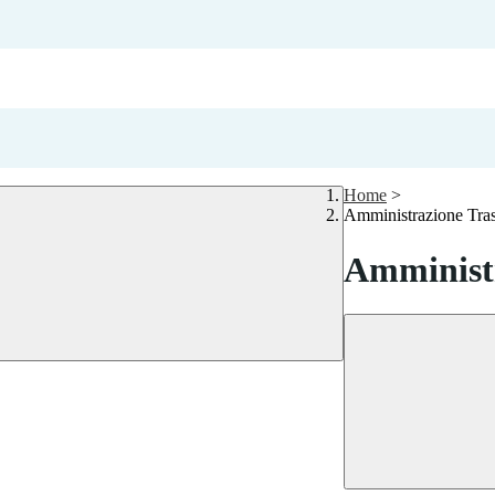
Home
>
Amministrazione Tra
Amministr