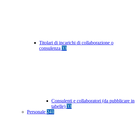
Titolari di incarichi di collaborazione o
consulenza
33
Consulenti e collaboratori (da pubblicare in
tabelle)
33
Personale
241