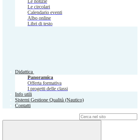
Le notizie
Le circolari
Calendario eventi
Albo online
Libri di testo
Didattica
Panoramica
Offerta formativa
I progetti delle classi
Info utili
Sistemi Gestione Qualità (Nautico)
Contatti
Campo di ricerca per le pagine del sito