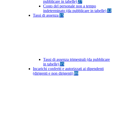
pubblicare in tabelle)
27
Costo del personale non a tempo
indeterminato (da pubblicare in tabelle)
12
Tassi di assenza
15
Tassi di assenza trimestrali (da pubblicare
in tabelle)
15
Incarichi conferiti e autorizzati ai dipendenti
(dirigenti e non dirigenti)
89