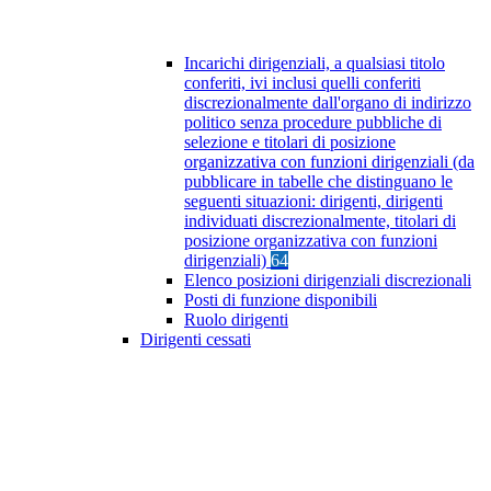
Incarichi dirigenziali, a qualsiasi titolo
conferiti, ivi inclusi quelli conferiti
discrezionalmente dall'organo di indirizzo
politico senza procedure pubbliche di
selezione e titolari di posizione
organizzativa con funzioni dirigenziali (da
pubblicare in tabelle che distinguano le
seguenti situazioni: dirigenti, dirigenti
individuati discrezionalmente, titolari di
posizione organizzativa con funzioni
dirigenziali)
64
Elenco posizioni dirigenziali discrezionali
Posti di funzione disponibili
Ruolo dirigenti
Dirigenti cessati