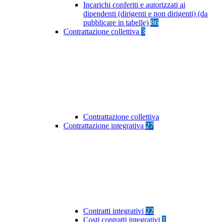
Incarichi conferiti e autorizzati ai
dipendenti (dirigenti e non dirigenti) (da
pubblicare in tabelle)
86
Contrattazione collettiva
3
Contrattazione collettiva
Contrattazione integrativa
27
Contratti integrativi
22
Costi contratti integrativi
1