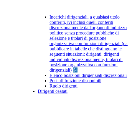
Incarichi dirigenziali, a qualsiasi titolo
conferiti, ivi inclusi quelli conferiti
discrezionalmente dall'organo di indirizzo
politico senza procedure pubbliche di
selezione e titolari di posizione
organizzativa con funzioni dirigenziali (da
pubblicare in tabelle che distinguano le
seguenti situazioni: dirigenti, dirigenti
individuati discrezionalmente, titolari di
posizione organizzativa con funzioni
dirigenziali)
64
Elenco posizioni dirigenziali discrezionali
Posti di funzione disponibili
Ruolo dirigenti
Dirigenti cessati