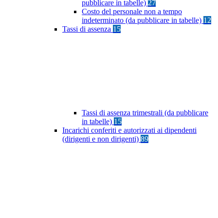
pubblicare in tabelle)
27
Costo del personale non a tempo
indeterminato (da pubblicare in tabelle)
12
Tassi di assenza
15
Tassi di assenza trimestrali (da pubblicare
in tabelle)
15
Incarichi conferiti e autorizzati ai dipendenti
(dirigenti e non dirigenti)
89