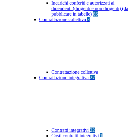
Incarichi conferiti e autorizzati ai
dipendenti (dirigenti e non dirigenti) (da
pubblicare in tabelle)
86
Contrattazione collettiva
3
Contrattazione collettiva
Contrattazione integrativa
27
Contratti integrativi
22
Costi contratti integrativi
1