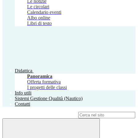
Le notizie
Le circolari
Calendario eventi
Albo online
Libri di testo
Didattica
Panoramica
Offerta formativa
I progetti delle classi
Info utili
Sistemi Gestione Qualità (Nautico)
Contatti
Campo di ricerca per le pagine del sito