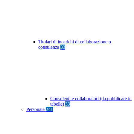
Titolari di incarichi di collaborazione o
consulenza
33
Consulenti e collaboratori (da pubblicare in
tabelle)
33
Personale
241