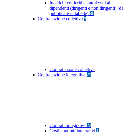
Incarichi conferiti e autorizzati ai
dipendenti (dirigenti e non dirigenti) (da
pubblicare in tabelle)
86
Contrattazione collettiva
3
Contrattazione collettiva
Contrattazione integrativa
27
Contratti integrativi
22
Costi contratti integrativi
1