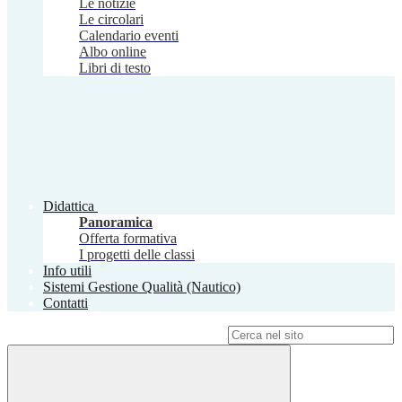
Le notizie
Le circolari
Calendario eventi
Albo online
Libri di testo
Didattica
Panoramica
Offerta formativa
I progetti delle classi
Info utili
Sistemi Gestione Qualità (Nautico)
Contatti
Campo di ricerca per le pagine del sito