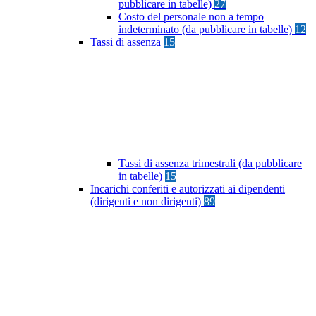
pubblicare in tabelle)
27
Costo del personale non a tempo
indeterminato (da pubblicare in tabelle)
12
Tassi di assenza
15
Tassi di assenza trimestrali (da pubblicare
in tabelle)
15
Incarichi conferiti e autorizzati ai dipendenti
(dirigenti e non dirigenti)
89