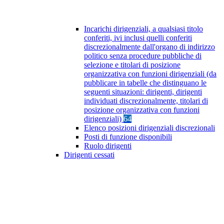
Incarichi dirigenziali, a qualsiasi titolo
conferiti, ivi inclusi quelli conferiti
discrezionalmente dall'organo di indirizzo
politico senza procedure pubbliche di
selezione e titolari di posizione
organizzativa con funzioni dirigenziali (da
pubblicare in tabelle che distinguano le
seguenti situazioni: dirigenti, dirigenti
individuati discrezionalmente, titolari di
posizione organizzativa con funzioni
dirigenziali)
64
Elenco posizioni dirigenziali discrezionali
Posti di funzione disponibili
Ruolo dirigenti
Dirigenti cessati