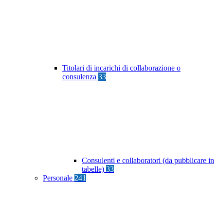
Titolari di incarichi di collaborazione o
consulenza
33
Consulenti e collaboratori (da pubblicare in
tabelle)
33
Personale
241