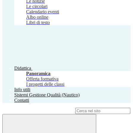
Le notizie
Le circolari
Calendario eventi
Albo online
Libri di testo
Didattica
Panoramica
Offerta formativa
I progetti delle classi
Info utili
Sistemi Gestione Qualità (Nautico)
Contatti
Campo di ricerca per le pagine del sito