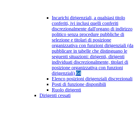
Incarichi dirigenziali, a qualsiasi titolo
conferiti, ivi inclusi quelli conferiti
discrezionalmente dall'organo di indirizzo
politico senza procedure pubbliche di
selezione e titolari di posizione
organizzativa con funzioni dirigenziali (da
pubblicare in tabelle che distinguano le
seguenti situazioni: dirigenti, dirigenti
individuati discrezionalmente, titolari di
posizione organizzativa con funzioni
dirigenziali)
64
Elenco posizioni dirigenziali discrezionali
Posti di funzione disponibili
Ruolo dirigenti
Dirigenti cessati