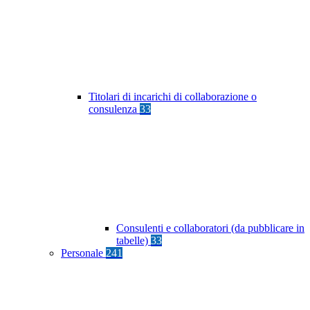
Titolari di incarichi di collaborazione o
consulenza
33
Consulenti e collaboratori (da pubblicare in
tabelle)
33
Personale
241