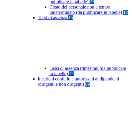
pubblicare in tabelle)
27
Costo del personale non a tempo
indeterminato (da pubblicare in tabelle)
12
Tassi di assenza
15
Tassi di assenza trimestrali (da pubblicare
in tabelle)
15
Incarichi conferiti e autorizzati ai dipendenti
(dirigenti e non dirigenti)
89