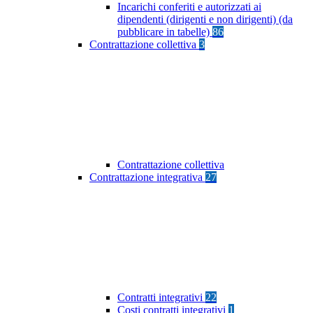
Incarichi conferiti e autorizzati ai
dipendenti (dirigenti e non dirigenti) (da
pubblicare in tabelle)
86
Contrattazione collettiva
3
Contrattazione collettiva
Contrattazione integrativa
27
Contratti integrativi
22
Costi contratti integrativi
1